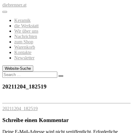
Zum
diebrenner.at
Inhalt
springen
Keramik
die Werkstatt
Wir über uns
Nachrichten
zum Shop
Warenkorb
Kontakte
Newsletter
Website-Suche
Search
20211204_182519
20211204_182519
Schreibe einen Kommentar
Deine E-Mail-Adresse wird nicht veröffentlicht.
Erforderliche