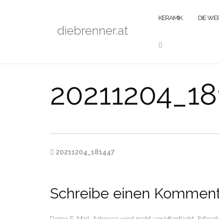
Zum
Inhalt
KERAMIK
DIE W
diebrenner.at
springen
20211204_18
20211204_181447
Schreibe einen Komment