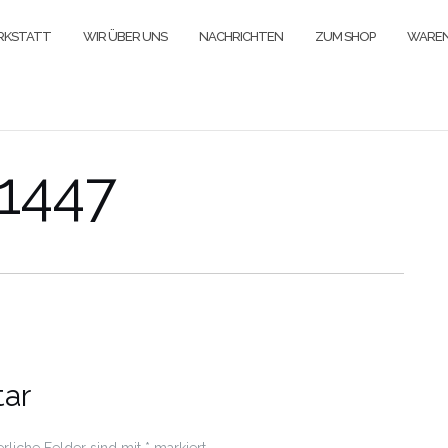
ERKSTATT
WIR ÜBER UNS
NACHRICHTEN
ZUM SHOP
WARE
1447
ar