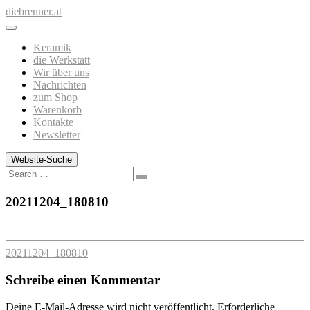
Zum
diebrenner.at
Inhalt
springen
Keramik
die Werkstatt
Wir über uns
Nachrichten
zum Shop
Warenkorb
Kontakte
Newsletter
Website-Suche
Search
20211204_180810
20211204_180810
Schreibe einen Kommentar
Deine E-Mail-Adresse wird nicht veröffentlicht.
Erforderliche