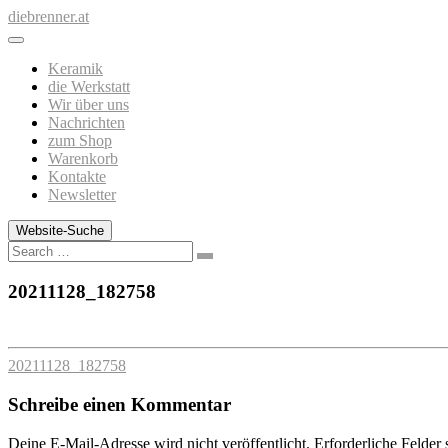
Zum
diebrenner.at
Inhalt
springen
Keramik
die Werkstatt
Wir über uns
Nachrichten
zum Shop
Warenkorb
Kontakte
Newsletter
Website-Suche
Search
20211128_182758
20211128_182758
Schreibe einen Kommentar
Deine E-Mail-Adresse wird nicht veröffentlicht.
Erforderliche Felder 