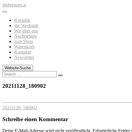
Zum
diebrenner.at
Inhalt
springen
Keramik
die Werkstatt
Wir über uns
Nachrichten
zum Shop
Warenkorb
Kontakte
Newsletter
Website-Suche
Search
20211128_180902
20211128_180902
Schreibe einen Kommentar
Deine E-Mail-Adresse wird nicht veröffentlicht.
Erforderliche Felder 