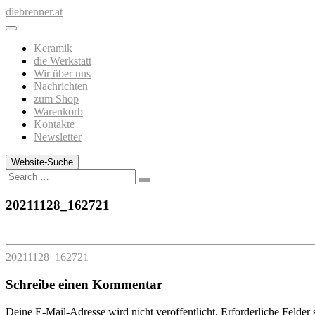
Zum
diebrenner.at
Inhalt
springen
Keramik
die Werkstatt
Wir über uns
Nachrichten
zum Shop
Warenkorb
Kontakte
Newsletter
Website-Suche
Search
20211128_162721
20211128_162721
Schreibe einen Kommentar
Deine E-Mail-Adresse wird nicht veröffentlicht.
Erforderliche Felder 