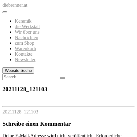
Zum
diebrenner.at
Inhalt
springen
Keramik
die Werkstatt
Wir über uns
Nachrichten
zum Shop
Warenkorb
Kontakte
Newsletter
Website-Suche
Search
20211128_121103
20211128_121103
Schreibe einen Kommentar
Deine E-Mail-Adresse wird nicht veröffentlicht.
Erforderliche