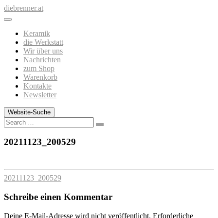
Zum
diebrenner.at
Inhalt
springen
Keramik
die Werkstatt
Wir über uns
Nachrichten
zum Shop
Warenkorb
Kontakte
Newsletter
Website-Suche
Search
20211123_200529
20211123_200529
Schreibe einen Kommentar
Deine E-Mail-Adresse wird nicht veröffentlicht.
Erforderliche