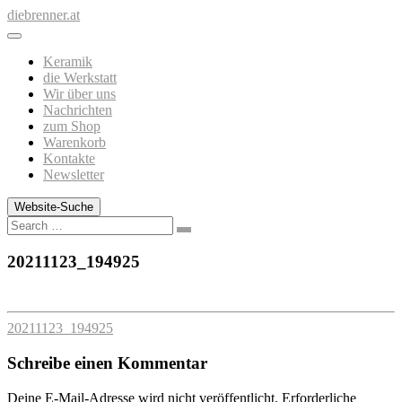
Zum
diebrenner.at
Inhalt
springen
Keramik
die Werkstatt
Wir über uns
Nachrichten
zum Shop
Warenkorb
Kontakte
Newsletter
Website-Suche
Search
20211123_194925
20211123_194925
Schreibe einen Kommentar
Deine E-Mail-Adresse wird nicht veröffentlicht.
Erforderliche