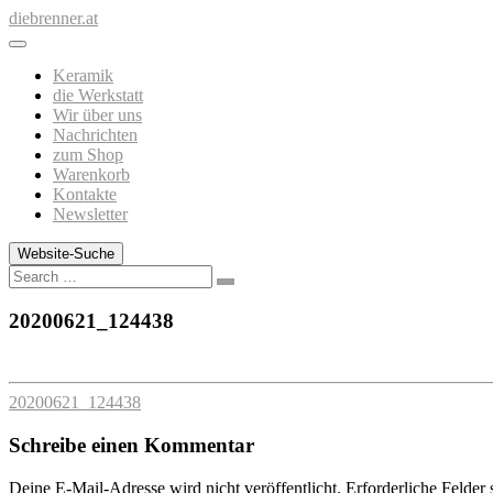
Zum
diebrenner.at
Inhalt
springen
Keramik
die Werkstatt
Wir über uns
Nachrichten
zum Shop
Warenkorb
Kontakte
Newsletter
Website-Suche
Search
20200621_124438
20200621_124438
Schreibe einen Kommentar
Deine E-Mail-Adresse wird nicht veröffentlicht.
Erforderliche Felder 