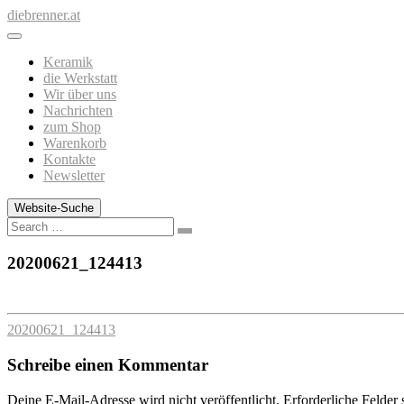
Zum
diebrenner.at
Inhalt
springen
Keramik
die Werkstatt
Wir über uns
Nachrichten
zum Shop
Warenkorb
Kontakte
Newsletter
Website-Suche
Search
20200621_124413
20200621_124413
Schreibe einen Kommentar
Deine E-Mail-Adresse wird nicht veröffentlicht.
Erforderliche Felder 